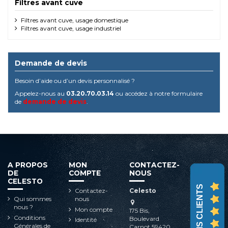
Filtres avant cuve
Filtres avant cuve, usage domestique
Filtres avant cuve, usage industriel
Demande de devis
Besoin d’aide ou d’un devis personnalisé ?
Appelez-nous au
03.20.70.03.14
ou accédez à notre formulaire
de
demande de devis
.
A PROPOS
MON
CONTACTEZ-
DE
COMPTE
NOUS
CELESTO
AVIS CLIENTS
Contactez-
Celesto
Qui sommes
nous
nous ?
Mon compte
175 Bis,
Conditions
Boulevard
Identité
Générales de
Carnot 59420