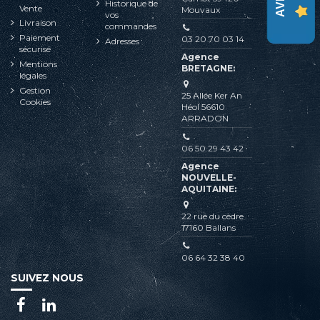
Historique de
Vente
Mouvaux
vos
Livraison
commandes
Paiement
03 20 70 03 14
Adresses
sécurisé
Agence
Mentions
BRETAGNE:
légales
Gestion
25 Allée Ker An
Cookies
Héol 56610
ARRADON
06 50 29 43 42
Agence
NOUVELLE-
AQUITAINE:
22 rue du cèdre
17160 Ballans
06 64 32 38 40
SUIVEZ NOUS