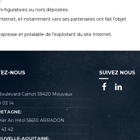
.
emi-figuratives ou non) déposées.
Internet, et notamment vers ses partenaires ont fait l'objet
xpresse et préalable de l'exploitant du site Internet.
EZ-NOUS
SUIVEZ NOUS
 Boulevard Carnot 59420 Mouvaux
 03 14
RETAGNE:
e Ker An Héol 56610 ARRADON
 43 42
OUVELLE-AQUITAINE: