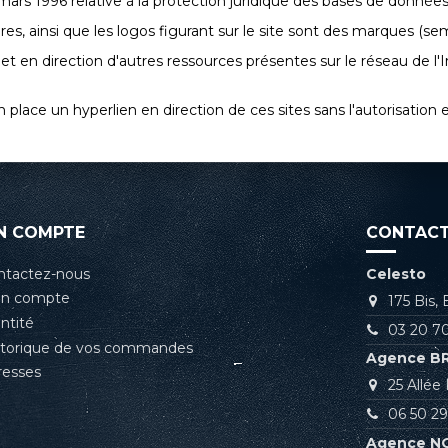
 mars 1996 relative à la protection juridique des bases de données
res, ainsi que les logos figurant sur le site sont des marques (s
et en direction d'autres ressources présentes sur le réseau de l'
 place un hyperlien en direction de ces sites sans l'autorisation e
N COMPTE
CONTACT
ntactez-nous
Celesto
n compte
175 Bis,
ntité
03 20 70
storique de vos commandes
Agence B
resses
25 Allé
06 50 29
Agence N