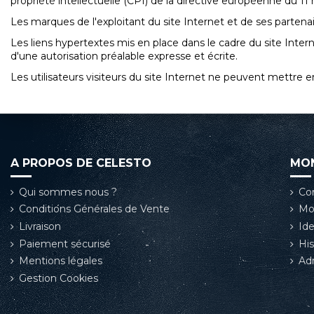
propriété intellectuelle (CPI) de la directive européenne du 11
Les marques de l'exploitant du site Internet et de ses partenai
Les liens hypertextes mis en place dans le cadre du site Intern
d'une autorisation préalable expresse et écrite.
Les utilisateurs visiteurs du site Internet ne peuvent mettre en
A PROPOS DE CELESTO
MO
Qui sommes nous ?
Co
Conditions Générales de Vente
Mo
Livraison
Ide
Paiement sécurisé
Hi
Mentions légales
Ad
Gestion Cookies