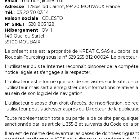
Email
: rmathon@celesto.fr
Adresse
: 175bis, bd Carnot, 59420 MOUVAUX France
Tél
. : 03 20 70 03 14
Raison sociale
: CELESTO
N° SIRET
: 520 805 128
Hébergement
: OVH
140 Quai du Sartel
59100 ROUBAIX
Le présent site est la propriété de KREATIC, SAS au capital 
Roubaix-Tourcoing sous le n° 529 255 812 00024. Le directeur 
L'utilisateur du site Internet reconnaît disposer de la compét
notice légale et s'engage à la respecter.
L'utilisateur est informé que lors de ses visites sur le site, 
l'utilisateur mais sert à enregistrer des informations relatives à
au sein de son logiciel de navigation.
L'utilisateur dispose d'un droit d'accès, de modification, de rec
l'utilisateur peut s'adresser auprès du Directeur de la publicati
Toute représentation totale ou partielle de ce site par quelque 
sanctionnée par les article L 335-2 et suivants du Code de la pro
Il en est de même des éventuelles bases de données figurant sur