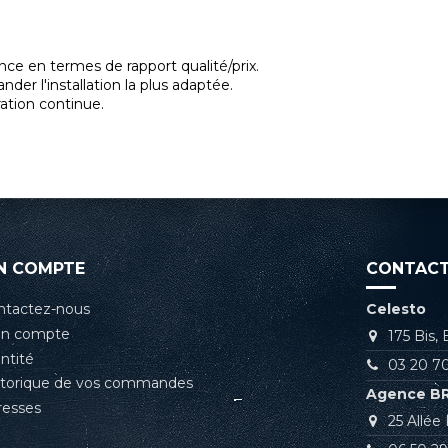
nce en termes de rapport qualité/prix.
der l'installation la plus adaptée.
ration continue.
N COMPTE
CONTACT
ntactez-nous
Celesto
n compte
175 Bis,
ntité
03 20 70
storique de vos commandes
Agence B
resses
25 Allé