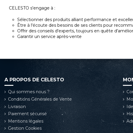
CELESTO s'engage à :
Sélectionner des produits alliant performance et excelle
Être à l'écoute des besoins de ses clients pour recomman
Offrir des conseils d'experts, toujours en quête d'amélio
Garantir un service après-vente
A PROPOS DE CELESTO
MO
Qui sommes nous ?
Co
Conditions Générales de Vente
Mo
Livraison
Ide
Paiement sécurisé
Hi
Mentions légales
Ad
Gestion Cookies