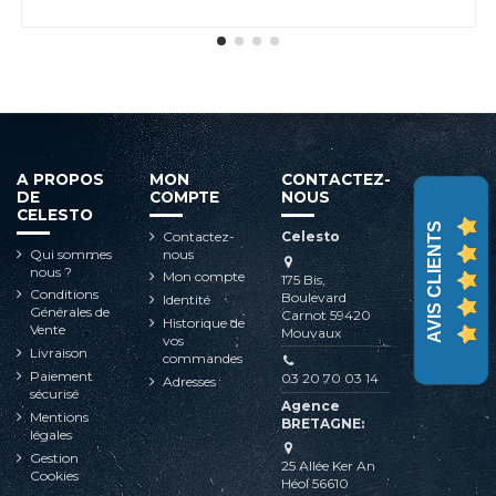
A PROPOS
MON
CONTACTEZ-
DE
COMPTE
NOUS
CELESTO
AVIS CLIENTS
Contactez-
Celesto
Qui sommes
nous
nous ?
Mon compte
175 Bis,
Conditions
Boulevard
Identité
Générales de
Carnot 59420
Historique de
Vente
Mouvaux
vos
Livraison
commandes
Paiement
03 20 70 03 14
Adresses
sécurisé
Agence
Mentions
BRETAGNE:
légales
Gestion
25 Allée Ker An
Cookies
Héol 56610