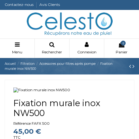
Contactez-nous
Avis Clients
0
Menu
Rechercher
Connexion
Panier
Accueil
Filtration
Accessoires pour filtres après pompe
Fixation
murale inox NW500
Fixation murale inox
NW500
Référence
FAFX 500
45,00 €
TTC