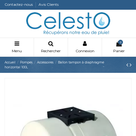
Contactez-nous
Avis Clients
0
Menu
Rechercher
Connexion
Panier
Accueil
Pompes
Accessoires
Ballon tampon à diaphragme
horizontal 100L