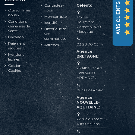
AVIS CLIENTS
Contactez-
Celesto
Qui sommes
nous
nous ?
Mon compte
175 Bis,
Conditions
Boulevard
Identité
Générales de
Carnot 59420
Historique de
Vente
Mouvaux
vos
Livraison
commandes
Paiement
03 20 70 03 14
Adresses
sécurisé
Agence
Mentions
BRETAGNE:
légales
Gestion
25 Allée Ker An
Cookies
Héol 56610
ARRADON
06 50 29 43 42
Agence
NOUVELLE-
AQUITAINE:
22 rue du cèdre
17160 Ballans