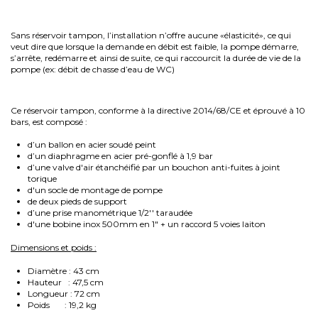
Sans réservoir tampon, l’installation n’offre aucune «élasticité», ce qui
veut dire que lorsque la demande en débit est faible, la pompe démarre,
s’arrête, redémarre et ainsi de suite, ce qui raccourcit la durée de vie de la
pompe (ex: débit de chasse d’eau de WC)
Ce réservoir tampon, conforme à la directive 2014/68/CE et éprouvé à 10
bars, est composé :
d’un ballon en acier soudé peint
d’un diaphragme en acier pré-gonflé à 1,9 bar
d’une valve d'air étanchéifié par un bouchon anti-fuites à joint
torique
d'un socle de montage de pompe
de deux pieds de support
d’une prise manométrique 1/2'' taraudée
d'une bobine inox 500mm en 1" + un raccord 5 voies laiton
Dimensions et poids :
Diamètre : 43 cm
Hauteur : 47,5 cm
Longueur : 72 cm
Poids : 19,2 kg