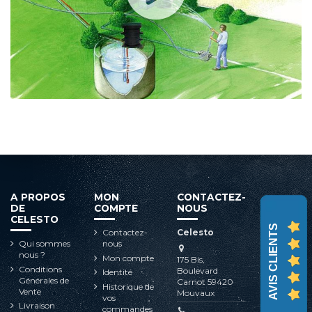
A PROPOS
MON
CONTACTEZ-
DE
COMPTE
NOUS
CELESTO
AVIS CLIENTS
Contactez-
Celesto
Qui sommes
nous
nous ?
Mon compte
175 Bis,
Conditions
Boulevard
Identité
Générales de
Carnot 59420
Historique de
Vente
Mouvaux
vos
Livraison
commandes