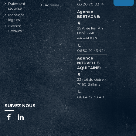
Paiement
03 20 70 03 14
Adresses
sécurisé
Agence
Mentions
BRETAGNE:
légales
Gestion
25 Allée Ker An
Cookies
Héol 56610
ARRADON
06 50 29 43 42
Agence
NOUVELLE-
AQUITAINE:
22 rue du cèdre
17160 Ballans
06 64 32 38 40
SUIVEZ NOUS