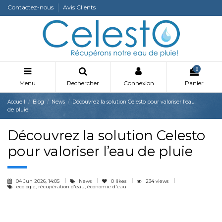
Contactez-nous
Avis Clients
0
Menu
Rechercher
Connexion
Panier
Accueil
Blog
News
Découvrez la solution Celesto pour valoriser l’eau
de pluie
Découvrez la solution Celesto
pour valoriser l’eau de pluie
04 Jun 2026, 14:05
News
0
likes
234 views
ecologie, récupération d'eau, économie d'eau