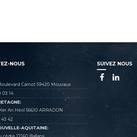
EZ-NOUS
SUIVEZ NOUS
 Boulevard Carnot 59420 Mouvaux
 03 14
RETAGNE:
e Ker An Héol 56610 ARRADON
 43 42
OUVELLE-AQUITAINE:
u cèdre 17160 Ballans