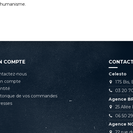
 l’humanisme.
N COMPTE
CONTACT
ntactez-nous
Celesto
n compte
175 Bis,
ntité
03 20 70
storique de vos commandes
Agence B
resses
25 Allé
06 50 29
Agence N
22 rue d