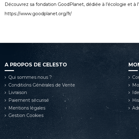
Découvrez sa fondation GoodPlanet, dédiée à l’écologie et à
https://www.goodplanet.org/fr/
A PROPOS DE CELESTO
MO
Qui sommes nous ?
Co
Conditions Générales de Vente
Mo
Livraison
Ide
Paiement sécurisé
Hi
Mentions légales
Ad
Gestion Cookies