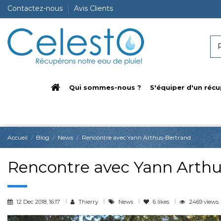
Contactez-nous
Avis Clients
Qui sommes-nous ?
S'équiper d'un récu
Accueil
Blog
News
Rencontre avec Yann Arthus-Bertrand
Rencontre avec Yann Arthu
12 Dec 2018, 16:17
Thierry
News
6
likes
2469 views