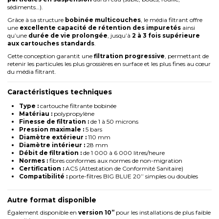
sédiments…).
Grâce à sa structure
bobinée multicouches
, le média filtrant offre
une
excellente capacité de rétention des impuretés
ainsi
qu’une
durée de vie prolongée
, jusqu’à
2 à 3 fois supérieure
aux cartouches standards
.
Cette conception garantit une
filtration progressive
, permettant de
retenir les particules les plus grossières en surface et les plus fines au cœur
du média filtrant.
Caractéristiques techniques
Type :
cartouche filtrante bobinée
Matériau :
polypropylène
Finesse de filtration :
de 1 à 50 microns
Pression maximale :
5 bars
Diamètre extérieur :
110 mm
Diamètre intérieur :
28 mm
Débit de filtration :
de 1 000 à 6 000 litres/heure
Normes :
fibres conformes aux normes de non-migration
Certification :
ACS (Attestation de Conformité Sanitaire)
Compatibilité :
porte-filtres BIG BLUE 20’’ simples ou doubles
Autre format disponible
Également disponible en
version 10’’
pour les installations de plus faible