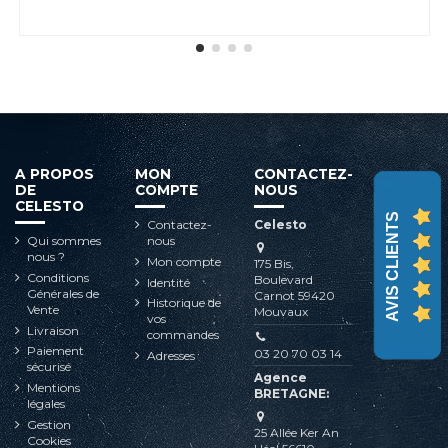
A PROPOS
MON
CONTACTEZ-
DE
COMPTE
NOUS
CELESTO
AVIS CLIENTS
Contactez-
Celesto
Qui sommes
nous
nous ?
Mon compte
175 Bis,
Conditions
Boulevard
Identité
Générales de
Carnot 59420
Historique de
Vente
Mouvaux
vos
Livraison
commandes
Paiement
03 20 70 03 14
Adresses
sécurisé
Agence
Mentions
BRETAGNE:
légales
Gestion
25 Allée Ker An
Cookies