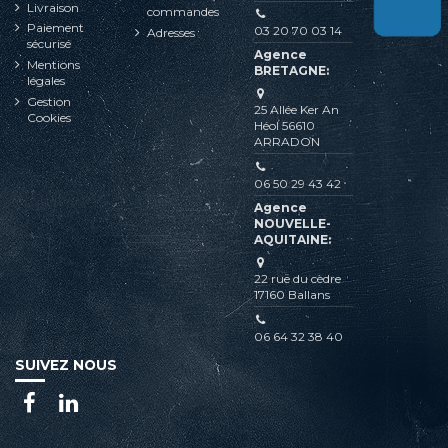
Livraison
commandes
Paiement
03 20 70 03 14
Adresses
sécurisé
Agence
Mentions
BRETAGNE:
légales
Gestion
25 Allée Ker An
Cookies
Héol 56610
ARRADON
06 50 29 43 42
Agence
NOUVELLE-
AQUITAINE:
22 rue du cèdre
17160 Ballans
06 64 32 38 40
SUIVEZ NOUS