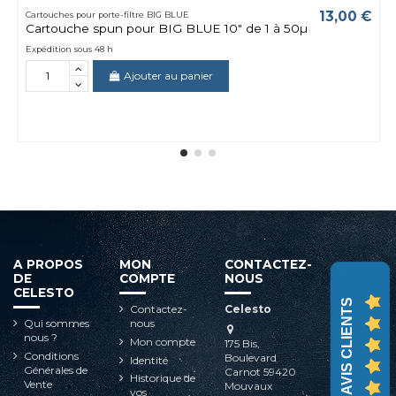
13,00 €
Cartouches pour porte-filtre BIG BLUE
Cartouche spun pour BIG BLUE 10" de 1 à 50µ
Expédition sous 48 h
Ajouter au panier
A PROPOS
MON
CONTACTEZ-
DE
COMPTE
NOUS
CELESTO
AVIS CLIENTS
Contactez-
Celesto
Qui sommes
nous
nous ?
Mon compte
175 Bis,
Conditions
Boulevard
Identité
Générales de
Carnot 59420
Historique de
Vente
Mouvaux
vos