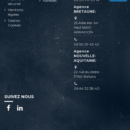
Adresses
sécurisé
Agence
Mentions
BRETAGNE:
légales
Gestion
25 Allée Ker An
Cookies
Héol 56610
ARRADON
06 50 29 43 42
Agence
NOUVELLE-
AQUITAINE:
22 rue du cèdre
17160 Ballans
06 64 32 38 40
SUIVEZ NOUS