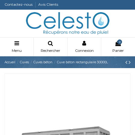
Contactez-nous
Avis Clients
0
Menu
Rechercher
Connexion
Panier
Accueil
Cuves
Cuves béton
Cuve béton rectangulaire 30000L