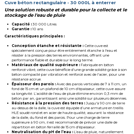
Cuve béton rectangulaire - 30 000L à enterrer
Une solution robuste et durable pour la collecte et le
stockage de l'eau de pluie
Capacité :
30 000 Litres
Garantie :
10 ans
Caractéristiques principales :
Conception étanche et résistante :
Cette cuve est
spécialement conçue pour être entièrement étanche à l'eau et
résister à la pression des terres environnantes, offrant une
performance fiable et durable sur le long terme.
Matériaux de qualité supérieure :
Fabriquée en béton
renforcé vibré, cette cuve bénéficie d'une grande solidité grâce à son
béton compacté par vibration et renforcé avec de l'acier, pour une
résistance accrue.
Épaisseur des parois :
Avec des parois verticales de 7 à 11 cm, un
fond de 15 cm et un plafond de 10 cm d'épaisseur, cette cuve assure
sa longévité. L’acidité de l’eau de pluie élimine environ 0,3 mm de
béton par an, garantissant ainsi une solidité sur plusieurs décennies.
Résistance à la pression des terres :
Jusqu'à 90 cm de terre
au-dessus de la dalle, la cuve est équipée d’une armature en treillis
HLE soudé rond et en acier de haute qualité, assurant la résistance
de la dalle, du fond et des parois. Pour une charge de terre
supérieure à 90 cm, il est recommandé de prévoir une dalle de
répartition en béton ferraillé de 15 cm d'épaisseur.
Neutralisation du pH de l’eau :
L’eau de pluie, naturellement