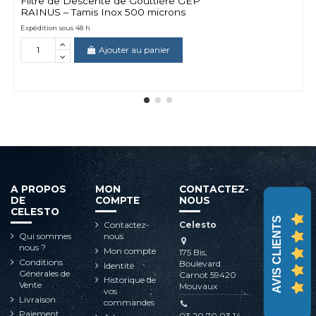
Filtre de Descente de Gouttière GEP
RAINUS – Tamis Inox 500 microns
Expédition sous 48 h
Ajouter au panier
A PROPOS
MON
CONTACTEZ-
DE
COMPTE
NOUS
CELESTO
AVIS CLIENTS
Contactez-
Celesto
Qui sommes
nous
nous ?
Mon compte
175 Bis,
Conditions
Boulevard
Identité
Générales de
Carnot 59420
Historique de
Vente
Mouvaux
vos
Livraison
commandes
Paiement
03 20 70 03 14