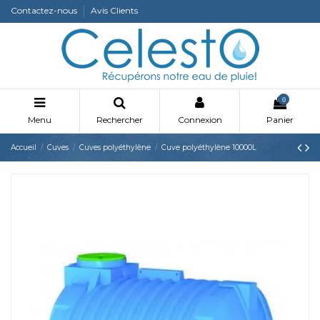
Contactez-nous
Avis Clients
0
Menu
Rechercher
Connexion
Panier
Accueil
Cuves
Cuves polyéthylène
Cuve polyéthylène 10000L