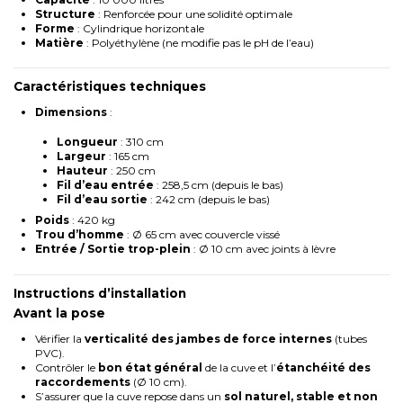
Structure
: Renforcée pour une solidité optimale
Forme
: Cylindrique horizontale
Matière
: Polyéthylène (ne modifie pas le pH de l’eau)
Caractéristiques techniques
Dimensions
:
Longueur
: 310 cm
Largeur
: 165 cm
Hauteur
: 250 cm
Fil d’eau entrée
: 258,5 cm (depuis le bas)
Fil d’eau sortie
: 242 cm (depuis le bas)
Poids
: 420 kg
Trou d’homme
: Ø 65 cm avec couvercle vissé
Entrée / Sortie trop-plein
: Ø 10 cm avec joints à lèvre
Instructions d’installation
Avant la pose
Vérifier la
verticalité des jambes de force internes
(tubes
PVC).
Contrôler le
bon état général
de la cuve et l’
étanchéité des
raccordements
(Ø 10 cm).
S’assurer que la cuve repose dans un
sol naturel, stable et non