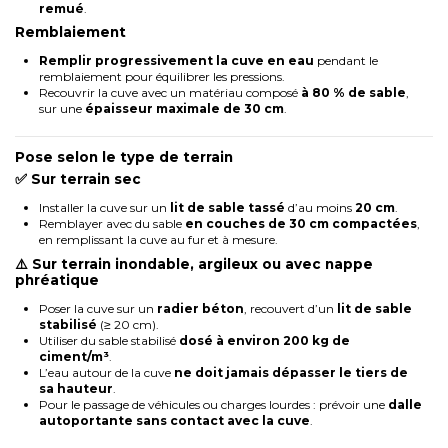
remué
.
Remblaiement
Remplir progressivement la cuve en eau
pendant le
remblaiement pour équilibrer les pressions.
Recouvrir la cuve avec un matériau composé
à 80 % de sable
,
sur une
épaisseur maximale de 30 cm
.
Pose selon le type de terrain
✅
Sur terrain sec
Installer la cuve sur un
lit de sable tassé
d’au moins
20 cm
.
Remblayer avec du sable
en couches de 30 cm compactées
,
en remplissant la cuve au fur et à mesure.
⚠️
Sur terrain inondable, argileux ou avec nappe
phréatique
Poser la cuve sur un
radier béton
, recouvert d’un
lit de sable
stabilisé
(≥ 20 cm).
Utiliser du sable stabilisé
dosé à environ 200 kg de
ciment/m³
.
L’eau autour de la cuve
ne doit jamais dépasser le tiers de
sa hauteur
.
Pour le passage de véhicules ou charges lourdes : prévoir une
dalle
autoportante sans contact avec la cuve
.