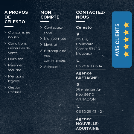
A PROPOS
MON
CONTACTEZ-
DE
COMPTE
NOUS
CELESTO
AVIS CLIENTS
Contactez-
Celesto
Qui sommes
nous
nous ?
Mon compte
175 Bis,
Conditions
Boulevard
Identité
Générales de
Carnot 59420
Historique de
Vente
Mouvaux
vos
Livraison
commandes
Paiement
03 20 70 03 14
Adresses
sécurisé
Agence
Mentions
BRETAGNE:
légales
Gestion
25 Allée Ker An
Cookies
Héol 56610
ARRADON
06 50 29 43 42
Agence
NOUVELLE-
AQUITAINE: