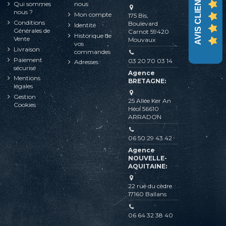
AVIS CLIENTS
Qui sommes
nous
nous ?
Mon compte
175 Bis,
Conditions
Boulevard
Identité
Générales de
Carnot 59420
Historique de
Vente
Mouvaux
vos
Livraison
commandes
Paiement
03 20 70 03 14
Adresses
sécurisé
Agence
Mentions
BRETAGNE:
légales
Gestion
25 Allée Ker An
Cookies
Héol 56610
ARRADON
06 50 29 43 42
Agence
NOUVELLE-
AQUITAINE:
22 rue du cèdre
17160 Ballans
06 64 32 38 40