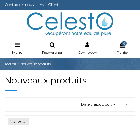
Contactez-nous
Avis Clients
0
Menu
Rechercher
Connexion
Panier
Accueil
Nouveaux produits
Nouveaux produits
Date d'ajout, du plus récent au p
1
Nouveau