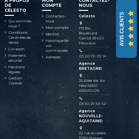
A PROPOS
MON
CONTACTEZ-
DE
COMPTE
NOUS
CELESTO
AVIS CLIENTS
Contactez-
Celesto
Qui sommes
nous
nous ?
Mon compte
175 Bis,
Conditions
Boulevard
Identité
Générales de
Carnot 59420
Historique de
Vente
Mouvaux
vos
Livraison
commandes
Paiement
03 20 70 03 14
Adresses
sécurisé
Agence
Mentions
BRETAGNE:
légales
Gestion
25 Allée Ker An
Cookies
Héol 56610
ARRADON
06 50 29 43 42
Agence
NOUVELLE-
AQUITAINE:
22 rue du cèdre
17160 Ballans