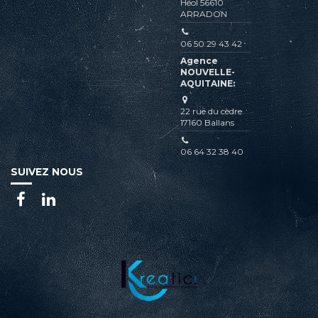
Héol 56610
ARRADON
06 50 29 43 42
Agence
NOUVELLE-
AQUITAINE:
22 rue du cèdre
17160 Ballans
06 64 32 38 40
SUIVEZ NOUS