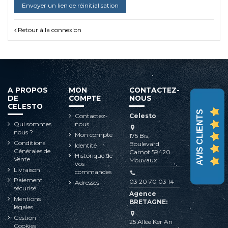
Envoyer un lien de réinitialisation
Retour à la connexion
A PROPOS
MON
CONTACTEZ-
DE
COMPTE
NOUS
CELESTO
AVIS CLIENTS
Contactez-
Celesto
Qui sommes
nous
nous ?
Mon compte
175 Bis,
Conditions
Boulevard
Identité
Générales de
Carnot 59420
Historique de
Vente
Mouvaux
vos
Livraison
commandes
Paiement
03 20 70 03 14
Adresses
sécurisé
Agence
Mentions
BRETAGNE:
légales
Gestion
25 Allée Ker An
Cookies