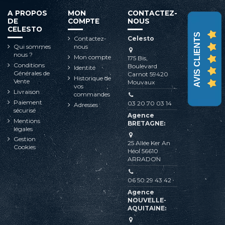
A PROPOS
MON
CONTACTEZ-
DE
COMPTE
NOUS
CELESTO
AVIS CLIENTS
Contactez-
Celesto
Qui sommes
nous
nous ?
Mon compte
175 Bis,
Conditions
Boulevard
Identité
Générales de
Carnot 59420
Historique de
Vente
Mouvaux
vos
Livraison
commandes
Paiement
03 20 70 03 14
Adresses
sécurisé
Agence
Mentions
BRETAGNE:
légales
Gestion
25 Allée Ker An
Cookies
Héol 56610
ARRADON
06 50 29 43 42
Agence
NOUVELLE-
AQUITAINE: