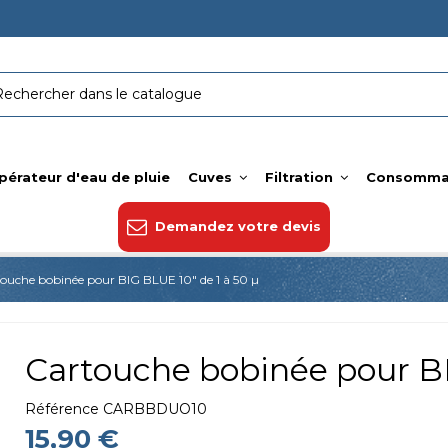
pérateur d'eau de pluie
Cuves
Filtration
Consomma
Demandez votre devis
ouche bobinée pour BIG BLUE 10" de 1 à 50 µ
Cartouche bobinée pour BI
Référence
CARBBDUO10
15,90 €