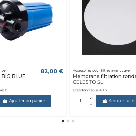
82,00 €
ompe
Accessoires pour filtres avant cuve
re BIG BLUE
Membrane filtration rond
CELESTO 5µ
 48 h
Expédition sous 48 h
Ajouter au panier
Ajouter au p