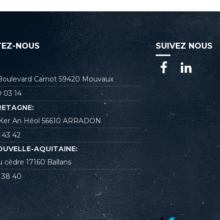
EZ-NOUS
SUIVEZ NOUS
 Boulevard Carnot 59420 Mouvaux
 03 14
RETAGNE:
e Ker An Héol 56610 ARRADON
 43 42
OUVELLE-AQUITAINE:
u cèdre 17160 Ballans
 38 40