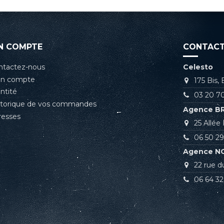
N COMPTE
CONTACT
ntactez-nous
Celesto
n compte
175 Bis,
ntité
03 20 70
storique de vos commandes
Agence B
resses
25 Allé
06 50 29
Agence N
22 rue d
06 64 32